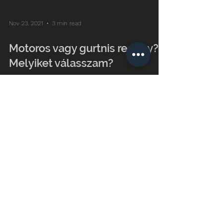
Nov 23, 2021
3 min read
Motoros vagy gurtnis redőny?
Melyiket válasszam?
Motoros vagy gurtnis redőnyt válasszak? Mik az
elektromos redőnyök előnyei, hátrányai? Utólag
kérhetem a redőnyöm motorizálását?