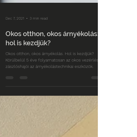
Dec 7, 2021
3 min read
Okos otthon, okos árnyékolás:
hol is kezdjük?
Okos otthon, okos árnyékolás. Hol is kezdjük?
Körülbelül 5 éve folyamatosan az okos vezérlés
zászlóshajói az árnyékolástechnikai eszközök.