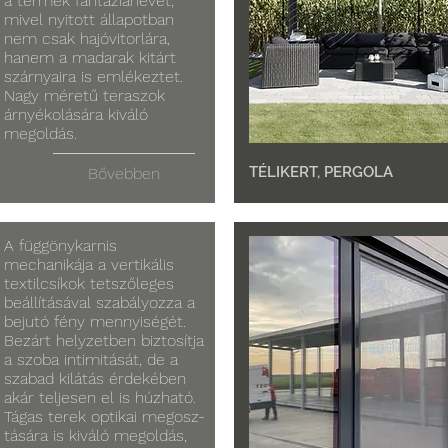
a termék fantázianevét,
mivel nyitott állapotban
nem csak hajóvitorlára,
hanem a madarak kitárt
szárnyaira is emlékeztet.
Nagy méretű teraszok
árnyékolására kiváló
megoldás.
TÉLIKERT, PERGOLA
Bővebben
A függönykarnis
mechanikája a vertikális
textilcsíkok tetszőleges
beállításával szabályozza a
bejutó fény mennyiségét.
Bezárt helyzetben biztosítja
a szoba intimitását, de a
szabad kilátás érdekében
akár teljesen el is húzható.
Tágas terek optikai megosz-
tására is kiváló megoldás,