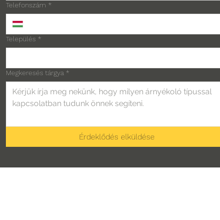
Telefonszám
*
Település
*
Megkeresés tárgya
*
Érdeklődés elküldése
Általános információk, árajánlat:
H-P: 07:30 - 16:00 |
06-30-866-4886 |
info@rollnroll.hu
Proseco Ipari Megoldások Kft