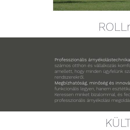
ROLL
Professzionális árnyékolástechnik
számos otthon és vállalkozás komfo
amellett, hogy minden ügyfelünk szá
rendszerekről.
Megbízhatóság, minőség és innová
funkcionális legyen, hanem esztétika
Keressen minket bizalommal, és fed
professzionális árnyékolási megoldás
KÜL