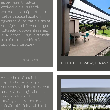
éppen ezért nagyon
közkedvelt a vásárlók
körében. Ipari épületeken,
illetve családi házakon
egyaránt jól mutat, valamint
hozzájárul a hűtési energia
költségek csökkentéséhez
is. A lemez - vagy extrudált
alumínium - védőtető
opcionális tartozék.
Bővebben
ELŐTETŐ, TERASZ, TERASZ
Az Umbroll Sunbird
napvitorla nem csupán
hatékony védelmet biztosít
a nap káros sugarai ellen,
hanem kifejezetten
látványos is. A motoros
működtetésű kivitel ihlette