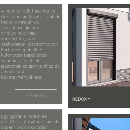
A napellenzők hasznos és
dekoratív kiegészítői családi
házak teraszainak,
társasházi lakások
erkélyeinek, vagy
vendéglátó, ipari,
szállodaipari létesítmények
kerthelyiségeinek. A
különböző napellenző
típusok és textilek
igazodnak az igényeidhez és
a beépítési
követelményekhez.
Bővebben
REDŐNY
Egy igazán modern és
esztétikus árnyékoló, amely
sosem okoz csalódást,