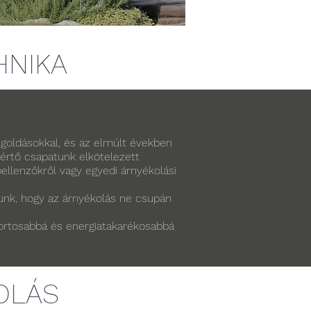
HNIKA
egoldásokkal, és az elmúlt években
értő csapatunk elkötelezett
ellenzőkről vagy egyedi árnyékolási
nk, hogy az árnyékolás ne csupán
fortosabbá és energiatakarékosabbá
OLÁS