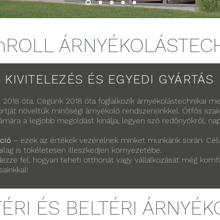
nROLL ÁRNYÉKOLÁSTEC
KIVITELEZÉS ÉS EGYEDI GYÁRTÁS
a
2018 óta. Cégünk 2018 óta foglalkozik árnyékolástechnikai m
rtját növeltük minőségi árnyékoló rendszereinkkel. Ötfős szak
mára a legjobb megoldást kínálja, legyen szó redőnyökről, nap
ció
– ezek az értékek vezérelnek minket munkánk során. Célu
ilag is tökéletesen illeszkedjen környezetébe.
ezze fel, hogyan teheti otthonát vagy vállalkozását még kom
ainkkal!
TÉRI ÉS BELTÉRI ÁRNYÉK