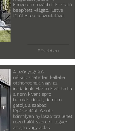
kényelem tovább fokozható
beépített világító, illetve
fűtőtestek használatával.
Bővebben
A szúnyogháló
nélkülözhetetlen kelléke
otthonodnak, vagy az
irodádnak! Házon kívül tartja
a nem kívánt apró
betolakodókat, de nem
gátolja a szabad
légáramlást. Szinte
bármilyen nyílászáróra lehet
rovarhálót szerelni, legyen
az ajtó vagy ablak.