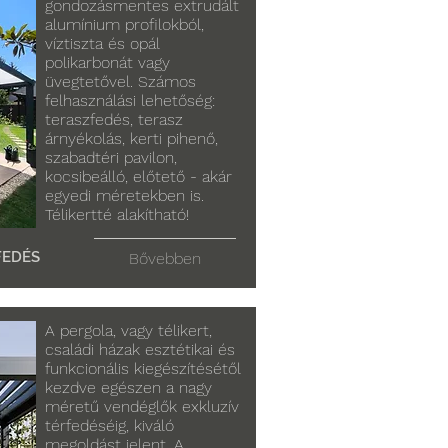
gondozásmentes extrudált
alumínium profilokból,
víztiszta és opál
polikarbonát vagy
üvegtetővel. Számos
felhasználási lehetőség:
teraszfedés, terasz
árnyékolás, kerti pihenő,
szabadtéri pavilon,
kocsibeálló, előtető - akár
egyedi méretekben is.
Télikertté alakítható!
FEDÉS
Bővebben
A pergola, vagy télikert,
családi házak esztétikai és
funkcionális kiegészítésétől
kezdve egészen a nagy
méretű vendéglők exkluzív
térfedéséig, kiváló
megoldást jelent. A