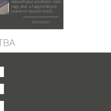
Választhatsz eltolható, rolós
vagy akár a hagyományos
zsanéros típusok közül.
Bővebben
TBA