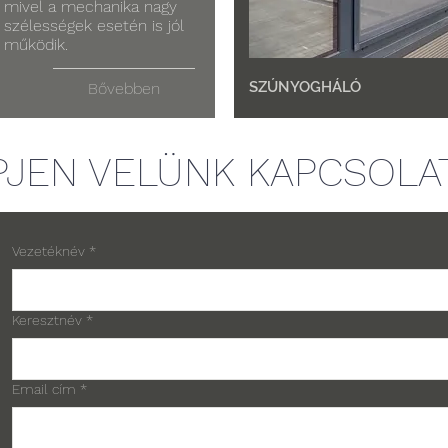
mivel a mechanika nagy
szélességek esetén is jól
működik.
SZÚNYOGHÁLÓ
Bővebben
PJEN VELÜNK KAPCSOLA
Vezetéknév
*
Keresztnév
*
Email cím
*