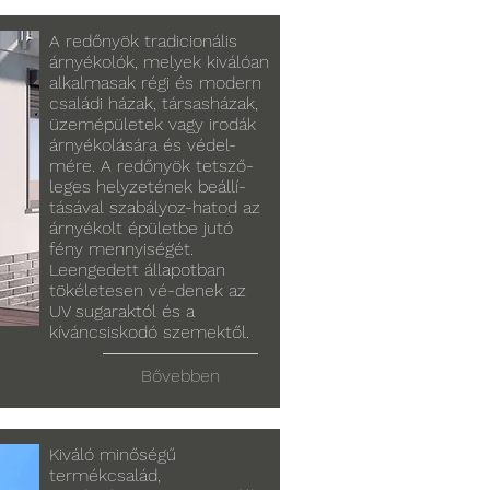
A redőnyök tradicionális
árnyékolók, melyek kiválóan
alkalmasak régi és modern
családi házak, társasházak,
üzemépületek vagy irodák
árnyékolására és védel-
mére. A redőnyök tetsző-
leges helyzetének beállí-
tásával szabályoz-hatod az
árnyékolt épületbe jutó
fény mennyiségét.
Leengedett állapotban
tökéletesen vé-denek az
UV sugaraktól és a
kíváncsiskodó szemektől.
Bővebben
Kiváló minőségű
termékcsalád,